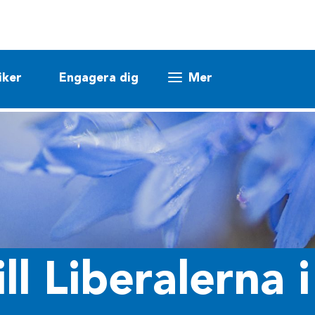
iker
Engagera dig
Mer
l Liberalerna 