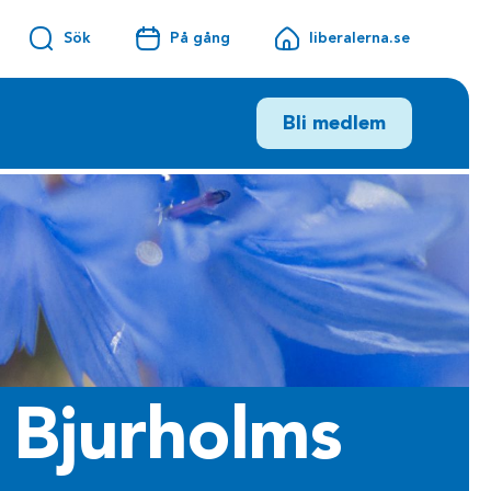
Sök
På gång
liberalerna.se
Bli medlem
i Bjurholms