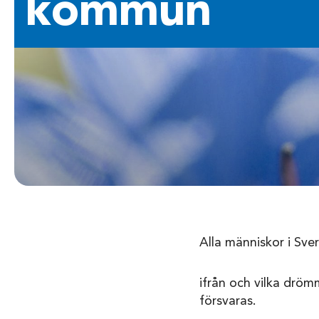
kommun
Alla människor i Sve
ifrån och vilka dröm
försvaras.