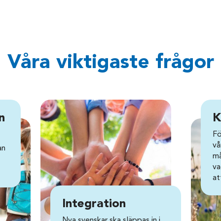
Våra viktigaste frågor
n
K
Fö
vå
an
må
va
at
Integration
Nya svenskar ska släppas in i