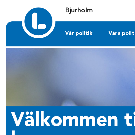
Sök på bjurholm.liberalerna.se
Bjurholm
Vår politik
Våra polit
Välkommen til